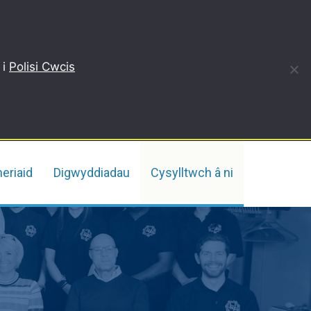
 i
Polisi Cwcis
neriaid
Digwyddiadau
Cysylltwch â ni