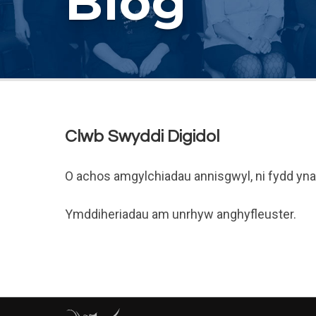
Blog
Clwb Swyddi Digidol
O achos amgylchiadau annisgwyl, ni fydd yna
Ymddiheriadau am unrhyw anghyfleuster.