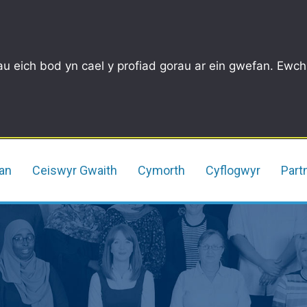
u eich bod yn cael y profiad gorau ar ein gwefan. Ewch
an
Ceiswyr Gwaith
Cymorth
Cyflogwyr
Part