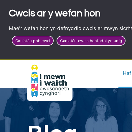
Cwcis ar y wefan hon
Mae'r wefan hon yn defnyddio cwcis er mwyn sicrha
Caniatáu pob cwci
Caniatáu cwcis hanfodol yn unig
Haf