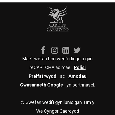
Mae’r wefan hon wedi’i diogelu gan
reCAPTCHA ac mae
Polisi
Preifatrwydd
ac
Amodau
Gwasanaeth Google
yn berthnasol.
© Gwefan wedi'i gynllunio gan Tȋm y
We Cyngor Caerdydd