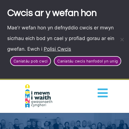
Cwcis ar y wefan hon
Mae'r wefan hon yn defnyddio cwcis er mwyn
sicrhau eich bod yn cael y profiad gorau ar ein
gwefan. Ewch i
Polisi Cwcis
Caniatáu pob cwci
Caniatáu cwcis hanfodol yn unig