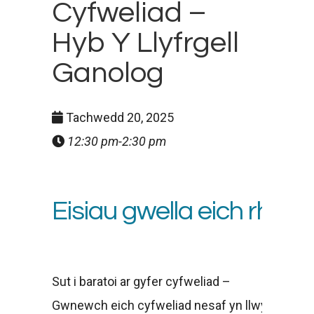
Cyfweliad –
Hyb Y Llyfrgell
Ganolog
Tachwedd 20, 2025
12:30 pm-2:30 pm
Eisiau
gwella
eich
rhago
Sut i
baratoi
ar
gyfer
cyfweliad
–
Gwnewch
eich
cyfweliad
nesaf
yn
llwyddiant
g